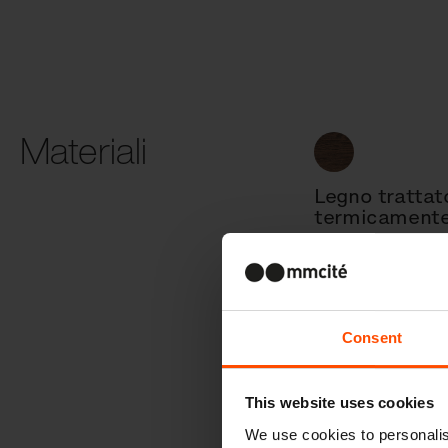
Materiali
Legno trattat
termicament
Consent
Pannello
fotovoltaico
This website uses cookies
We use cookies to personalis