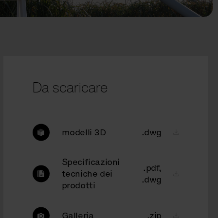
Da scaricare
modelli 3D
.dwg
Specificazioni
.pdf,
tecniche dei
.dwg
prodotti
Galleria
.zip