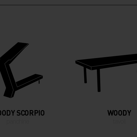
ODY SCORPIO
WOODY
panchine
tavoli