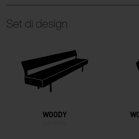
Set di design
WOODY
WO
panchine