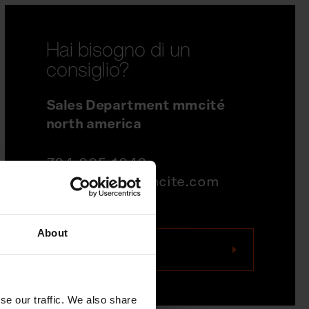
Hai bisogno di un
consiglio?
Sales Department mmcité
north america
704-995-1942
quotations@mmcite.com
About
Contattaci
se our traffic. We also share