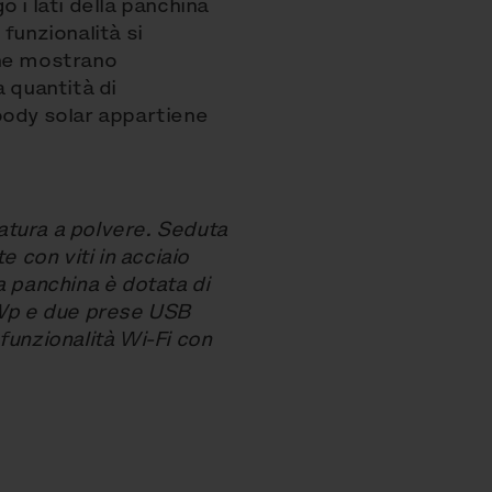
 i lati della panchina
funzionalità si
che mostrano
 quantità di
 Woody solar appartiene
iatura a polvere. Seduta
e con viti in acciaio
a panchina è dotata di
 Wp e due prese USB
 funzionalità Wi-Fi con