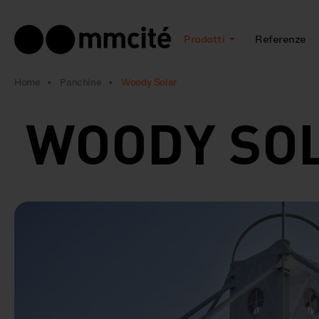
Prodotti
Referenze
Home
Panchine
Woody Solar
WOODY SO