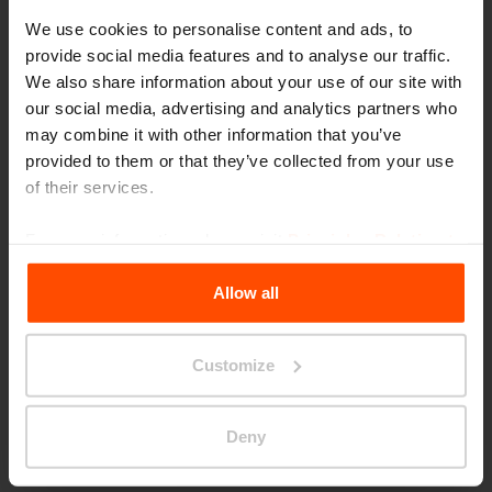
We use cookies to personalise content and ads, to
provide social media features and to analyse our traffic.
We also share information about your use of our site with
WOODY
our social media, advertising and analytics partners who
may combine it with other information that you’ve
provided to them or that they’ve collected from your use
of their services.
For more information, please visit
Principles Relating to
Scegli diversa categoria
the Processing Personal Data
.
Allow all
Customize
Parklets
Deny