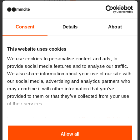
Consent
Details
About
Pensiline
This website uses cookies
We use cookies to personalise content and ads, to
Cestini
provide social media features and to analyse our traffic.
We also share information about your use of our site with
our social media, advertising and analytics partners who
may combine it with other information that you’ve
provided to them or that they’ve collected from your use
Posaceneri
of their services.
For more information, please visit
Principles Relating to
the Processing Personal Data
.
Pensiline e padiglioni, paraven
Allow all