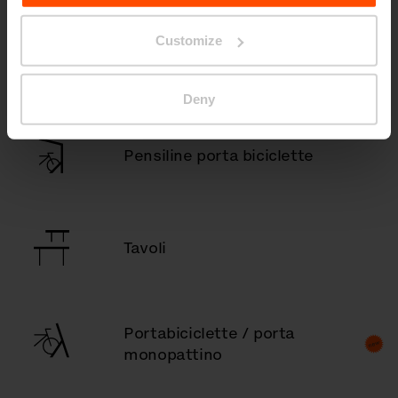
Customize
Pensiline fumatori
Deny
Pensiline porta biciclette
Tavoli
Portabiciclette / porta
monopattino