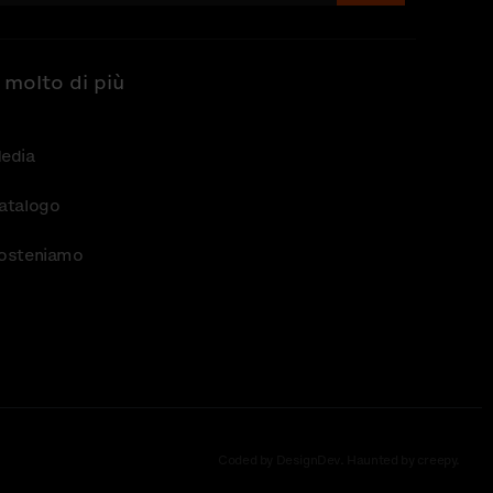
 molto di più
edia
atalogo
osteniamo
Coded by DesignDev. Haunted by creepy.