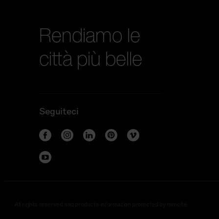
Rendiamo le
città più belle
Seguiteci
All rights reserved and products information protected by mmcité.