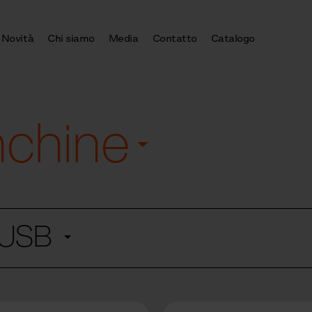
Novità
Chi siamo
Media
Contatto
Catalogo
nchine
e USB