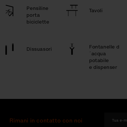
Pensiline
Tavoli
porta
biciclette
Fontanelle d
Dissuasori
´acqua
potabile
e dispenser
Rimani in contatto con noi