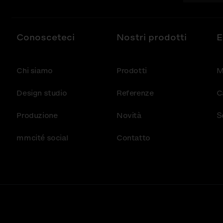
Conosceteci
Nostri prodotti
E
Chi siamo
Prodotti
M
Design studio
Referenze
C
Produzione
Novità
S
mmcité social
Contatto