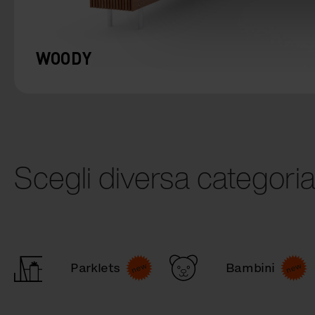
WOODY
Scegli diversa categori
Parklets
Bambini