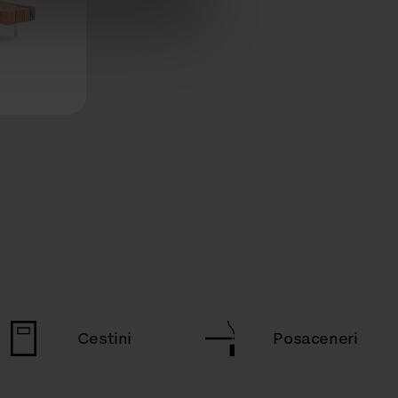
Cestini
Posaceneri