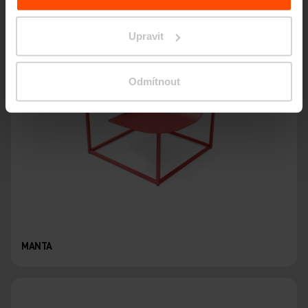
Upravit
Odmítnout
MANTA