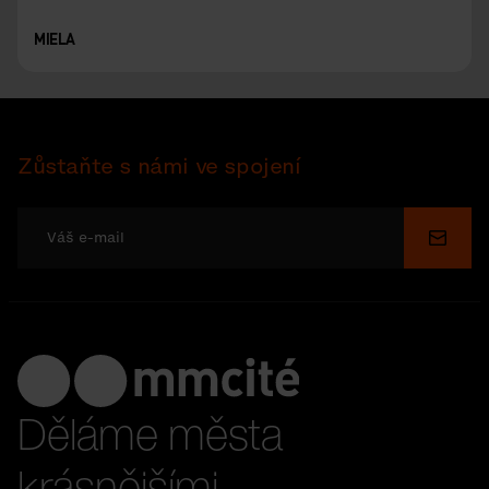
MIELA
Zůstaňte s námi ve spojení
Odesl
Děláme města
krásnějšími