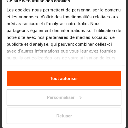
Ce site web utilise des cookies.
STACK
Les cookies nous permettent de personnaliser le contenu
bancs
et les annonces, d'offrir des fonctionnalités relatives aux
médias sociaux et d'analyser notre trafic. Nous
partageons également des informations sur l'utilisation de
notre site avec nos partenaires de médias sociaux, de
publicité et d'analyse, qui peuvent combiner celles-ci
Produits similaires
avec d'autres informations que vous leur avez fournies
ou qu'ils ont collectées lors de votre utilisation de leurs
services.
Pour plus d'informations, veuillez consulter le
Tout autoriser
site
Principles Relating to the Processing Personal
Data.
Personnaliser
Refuser