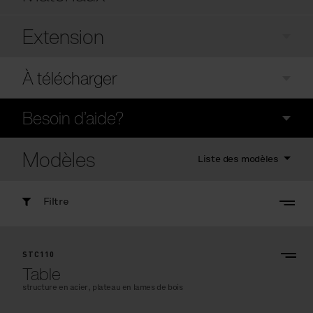
Extension
À télécharger
Besoin d’aide?
Modèles
Liste des modèles
Filtre
STC110
Table
structure en acier, plateau en lames de bois