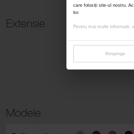
care folosiți site-ul nostru. A
lor.
Extensie
Pentru mai multe informații, 
Grafică
personalizată
HPL
Respinge
Modele