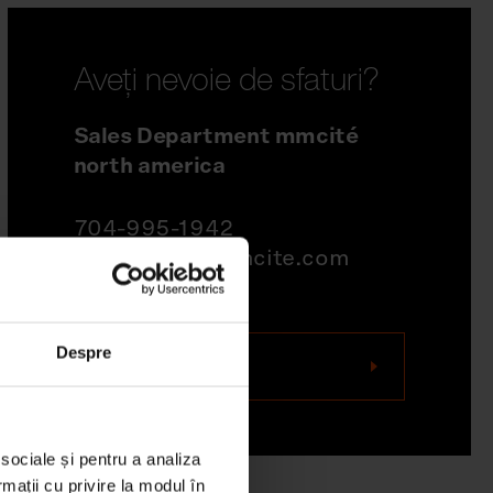
Aveți nevoie de sfaturi?
Sales Department mmcité
north america
704-995-1942
quotations@mmcite.com
Despre
Contactați-ne
 sociale și pentru a analiza
rmații cu privire la modul în