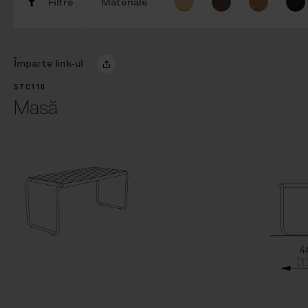
Filtre
Materiale
Împarte link-ul
STC110
Masă