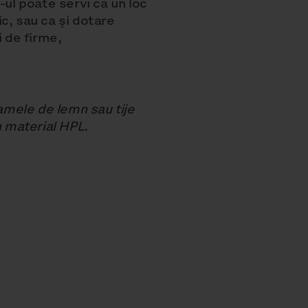
-ul poate servi ca un loc
ic, sau ca și dotare
i de firme,
lamele de lemn sau tije
n material HPL.