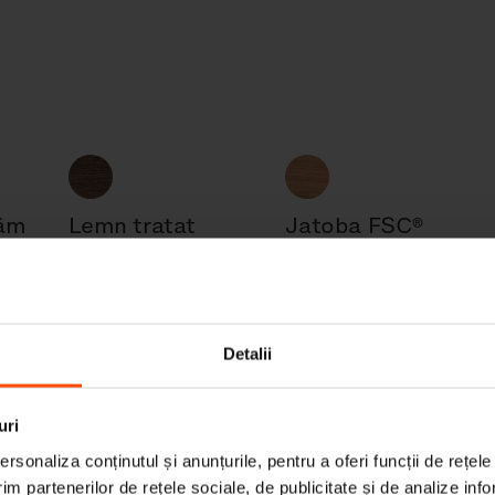
câm
Lemn tratat
Jatoba FSC®
termic
C167403
Detalii
HPL
uri
rsonaliza conținutul și anunțurile, pentru a oferi funcții de rețele
im partenerilor de rețele sociale, de publicitate și de analize info