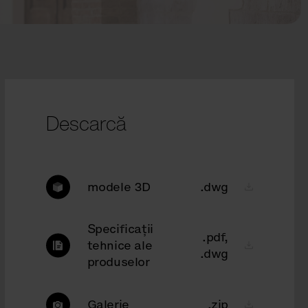
Descarcă
modele 3D
.dwg
Specificații
.pdf,
tehnice ale
.dwg
produselor
Galerie
.zip