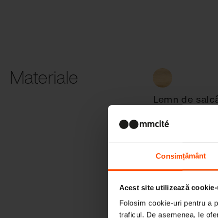
Materiale
Lemn de sal
Consimțământ
Oțel
Acest site utilizează cookie-
Folosim cookie-uri pentru a pe
traficul. De asemenea, le ofer