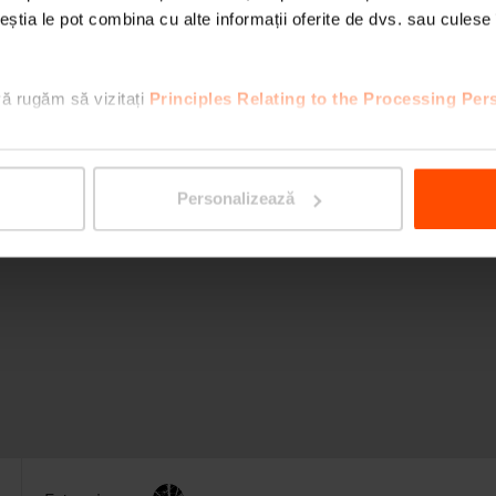
ceștia le pot combina cu alte informații oferite de dvs. sau culese î
vă rugăm să vizitați
Principles Relating to the Processing Per
Personalizează