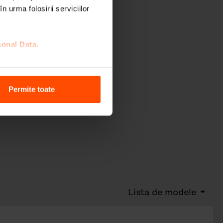
n urma folosirii serviciilor
sonal Data.
Permite toate
Lista de modele