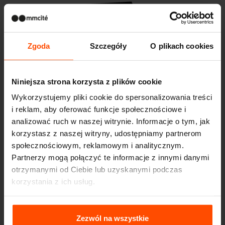
Zgoda
Szczegóły
O plikach cookies
Niniejsza strona korzysta z plików cookie
Wykorzystujemy pliki cookie do spersonalizowania treści
i reklam, aby oferować funkcje społecznościowe i
STACK
analizować ruch w naszej witrynie. Informacje o tym, jak
ławki parkowe
korzystasz z naszej witryny, udostępniamy partnerom
społecznościowym, reklamowym i analitycznym.
Partnerzy mogą połączyć te informacje z innymi danymi
otrzymanymi od Ciebie lub uzyskanymi podczas
Podobne produkty
korzystania z ich usług.
Więcej informacji można znaleźć na stronie
Principles
Relating to the Processing Personal Data
.
Zezwól na wszystkie