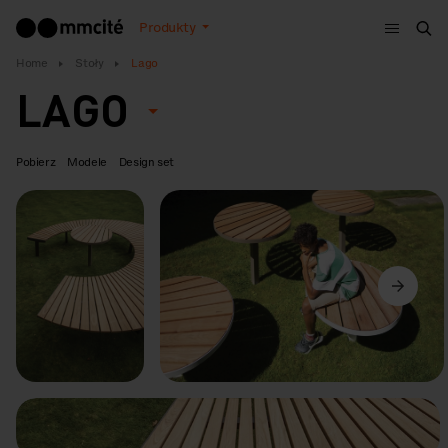
Menu
Produkty
Szu
Home
Stoły
Lago
LAGO
Pobierz
Modele
Design set
Poprzedni
Dalej