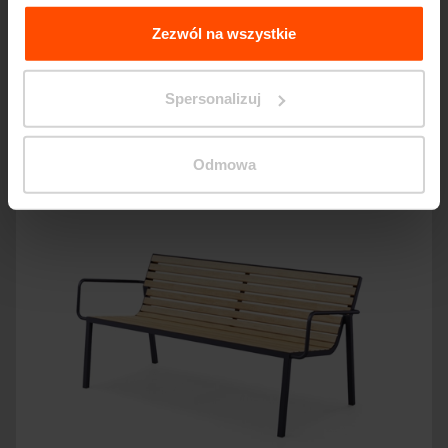
Więcej informacji można znaleźć na stronie
Principles
Relating to the Processing Personal Data
.
Zezwól na wszystkie
Podobne produkty
Spersonalizuj
Odmowa