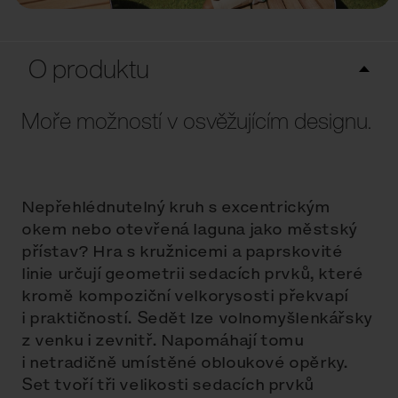
O produktu
Moře možností v osvěžujícím designu.
Nepřehlédnutelný kruh s excentrickým
okem nebo otevřená laguna jako městský
přístav? Hra s kružnicemi a paprskovité
linie určují geometrii sedacích prvků, které
kromě kompoziční velkorysosti překvapí
i praktičností. Sedět lze volnomyšlenkářsky
z venku i zevnitř. Napomáhají tomu
i netradičně umístěné obloukové opěrky.
Set tvoří tři velikosti sedacích prvků