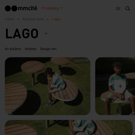
Menu
Produkty
Hle
Home
Parkové stoly
Lago
LAGO
Ke stažení
Modely
Design set
Předchozí
Další