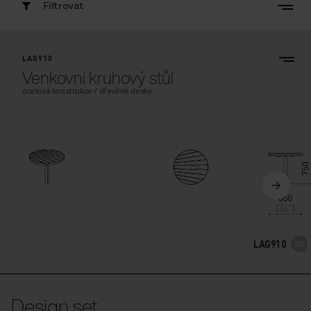
Filtrovat
LAG910
Venkovní kruhový stůl
ocelová konstrukce / dřevěné desky
LAG910
Design set