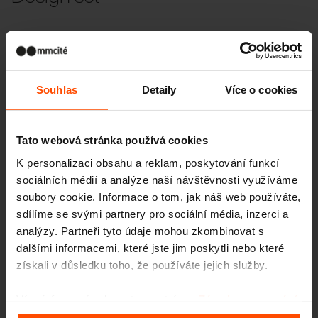
Souhlas
Detaily
Více o cookies
Tato webová stránka používá cookies
K personalizaci obsahu a reklam, poskytování funkcí
sociálních médií a analýze naší návštěvnosti využíváme
soubory cookie. Informace o tom, jak náš web používáte,
LAGO
sdílíme se svými partnery pro sociální média, inzerci a
parkové lavičky a lavice
analýzy. Partneři tyto údaje mohou zkombinovat s
dalšími informacemi, které jste jim poskytli nebo které
získali v důsledku toho, že používáte jejich služby.
Více informací naleznete na stránce
Zásady zpracování
Podobné produkty
osobních údajů
.