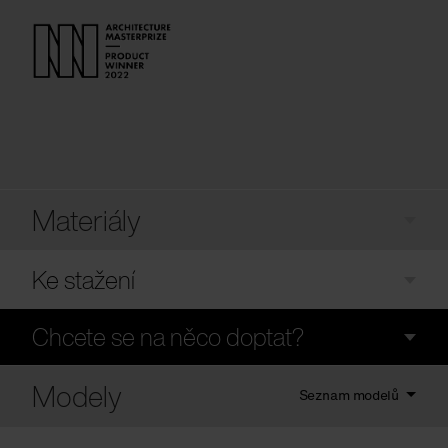
Materiály
Ke stažení
Chcete se na něco doptat?
Modely
Seznam modelů