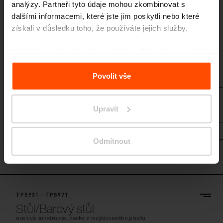
analýzy. Partneři tyto údaje mohou zkombinovat s
dalšími informacemi, které jste jim poskytli nebo které
TPS921u - TPS961u
získali v důsledku toho, že používáte jejich služby.
Stůl/Barový stůl
ocelová konstrukce, deska z hliníku
Více informací naleznete na stránce
Zásady zpracování
osobních údajů
.
Povolit vše
Upravit
Odmítnout
TPS921u
TPS931 - TPS971
Stůl/Barový stůl
ocelová konstrukce, deska z recyklovaného plastu