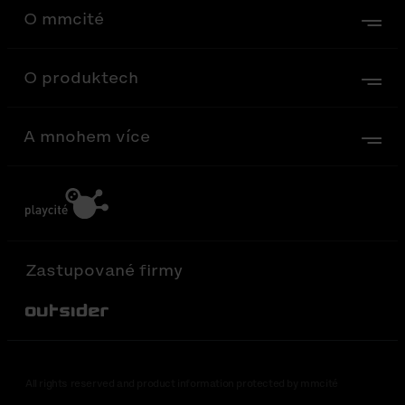
O mmcité
O produktech
A mnohem více
Zastupované firmy
Out-Sider
All rights reserved and product information protected by mmcité