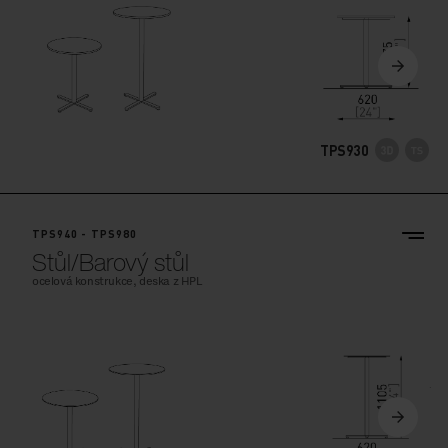
TPS930
TPS940 - TPS980
Stůl/Barový stůl
ocelová konstrukce, deska z HPL