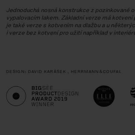
Jednoduchá nosná konstrukce z pozinkované o
vypalovacím lakem. Základní verze má kotvení p
je také verze s kotvením na dlažbu a u některý
i verze bez kotvení pro užití například v interiér
DESIGN:
DAVID KARÁSEK ,
HERRMANN&COUFAL