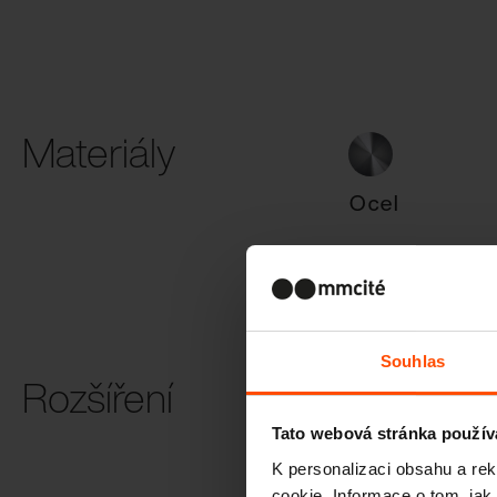
Materiály
Ocel
Souhlas
Rozšíření
Tato webová stránka použív
USB napájení
K personalizaci obsahu a re
cookie. Informace o tom, jak