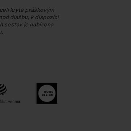
celi kryté práškovým
od dlažbu, k dispozici
ch sestav je nabízena
u.