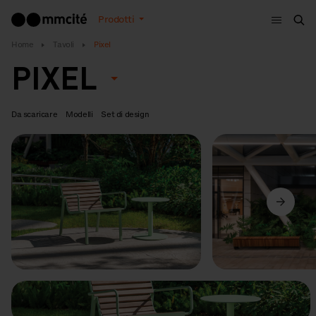
Menù
Prodotti
Cer
Home
Tavoli
Pixel
PIXEL
Da scaricare
Modelli
Set di design
Precedente
Avanti