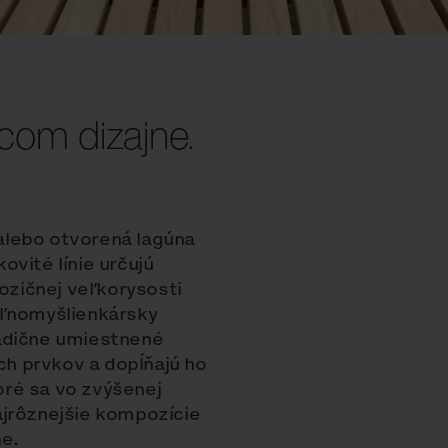
com dizajne.
alebo otvorená lagúna
vité línie určujú
zičnej veľkorysosti
oľnomyšlienkársky
radične umiestnené
ích prvkov a dopĺňajú ho
ré sa vo zvýšenej
ajrôznejšie kompozície
ne.