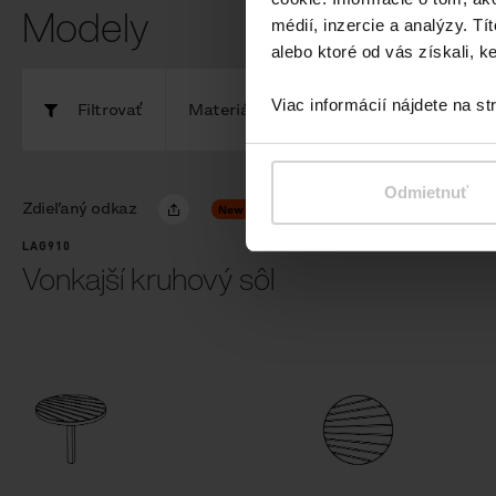
Modely
médií, inzercie a analýzy. Tí
alebo ktoré od vás získali, ke
Viac informácií nájdete na s
Filtrovať
Materiály
Kompo
Odmietnuť
Zdieľaný odkaz
New
LAG910
Vonkajší kruhový sôl