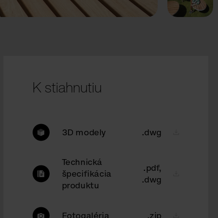
K stiahnutiu
3D modely
.dwg
Technická
.pdf,
špecifikácia
.dwg
produktu
Fotogaléria
.zip