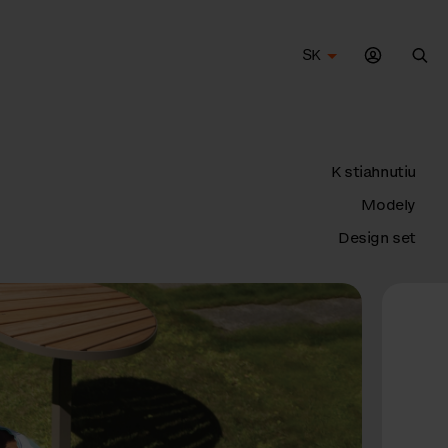
SK
Vyh
K stiahnutiu
Modely
Design set