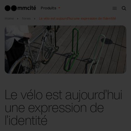
Menu
Produits
Che
Home
News
Le vélo est aujourd’hui une expression de l’identité
Le vélo est aujourd’hui
une expression de
l’identité