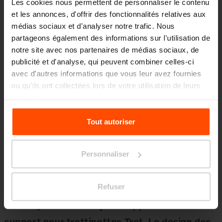
Les cookies nous permettent de personnaliser le contenu
urbains. Il fonctionne très bien devant des
et les annonces, d'offrir des fonctionnalités relatives aux
bureaux, des écoles, des cafés ou dans des
médias sociaux et d'analyser notre trafic. Nous
espaces publics récemment réaménagés où le
partageons également des informations sur l'utilisation de
notre site avec nos partenaires de médias sociaux, de
souci du détail est important. Il s’intègre aussi
publicité et d'analyse, qui peuvent combiner celles-ci
parfaitement dans des rues historiques ou des
avec d'autres informations que vous leur avez fournies
lieux où l’espace est limité. Dans ces cas, il est
ou qu'ils ont collectées lors de votre utilisation de leurs
services.
essentiel que l’infrastructure cyclable ne
paraisse pas lourde ni encombrante. Nous
Pour plus d'informations, veuillez consulter le
Tout autoriser
voulions créer un support qui ne domine pas
site
Principles Relating to the Processing Personal
Data.
l’espace public, mais qui en devienne une partie
Personnaliser
naturelle.
Refuser
Tu as également conçu le support Rider et le
support pour trottinettes Trot. Le design des