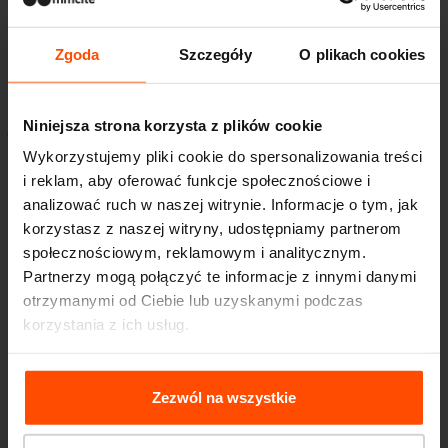
przed biurowcami, szkołami, kawiarniami czy
Zgoda
Szczegóły
O plikach cookies
w nowo projektowanych przestrzeniach
publicznych, gdzie liczą się detal i wysoka
jakość otoczenia.
Niniejsza strona korzysta z plików cookie
Równie dobrze można go sobie wyobrazić na
Wykorzystujemy pliki cookie do spersonalizowania treści
i reklam, aby oferować funkcje społecznościowe i
historycznych ulicach lub w miejscach
analizować ruch w naszej witrynie. Informacje o tym, jak
o ograniczonej przestrzeni. W takich
korzystasz z naszej witryny, udostępniamy partnerom
lokalizacjach szczególnie ważne jest, aby
społecznościowym, reklamowym i analitycznym.
Partnerzy mogą połączyć te informacje z innymi danymi
infrastruktura rowerowa nie
otrzymanymi od Ciebie lub uzyskanymi podczas
dominowała otoczenia ani nie
korzystania z ich usług.
stanowiła przeszkody.
Więcej informacji można znaleźć na stronie
Principles
Chcieliśmy stworzyć stojak, który nie narzuca
Relating to the Processing Personal Data
.
Zezwól na wszystkie
swojej obecności, lecz staje się naturalnym
elementem przestrzeni publicznej.