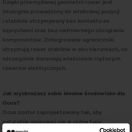
Dzięki przemyślanej geometrii rower jest
intuicyjnie prowadzony do właściwej pozycji
i stabilnie utrzymywany bez kontaktu ze
szprychami oraz bez nadmiernego obciążania
komponentów. Zintegrowane ograniczniki
utrzymują rower stabilnie w obu kierunkach, co
szczególnie doceniają właściciele cięższych
rowerów elektrycznych.
Jak wyobrażasz sobie idealne środowisko dla
Ocus?
Ocus został zaprojektowany tak, aby
naturalnie wpisywać się w różne typy
przestrzeni miejskich. Doskonale sprawdza się