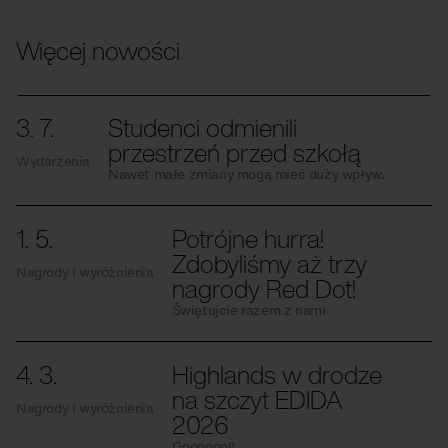
Więcej nowości
3. 7.
Studenci odmienili
przestrzeń przed szkołą
Wydarzenia
Nawet małe zmiany mogą mieć duży wpływ.
1. 5.
Potrójne hurra!
Zdobyliśmy aż trzy
Nagrody i wyróżnienia
nagrody Red Dot!
Świętujcie razem z nami
4. 3.
Highlands w drodze
na szczyt EDIDA
Nagrody i wyróżnienia
2026
Gooooool!