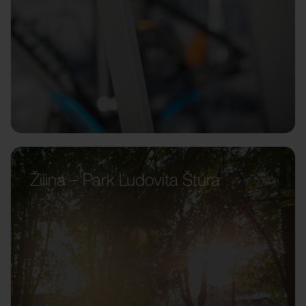
Žilina – Park Ľudovíta Štúra