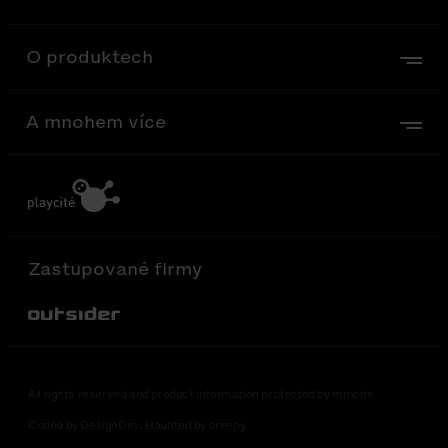
O produktech
A mnohem více
Zastupované firmy
Out-Sider
All rights reserved and product information protected by mmcité
Coded by DesignDev. Haunted by creepy.