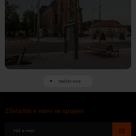
Načíst více
Zůstaňte s námi ve spojení
Odesl