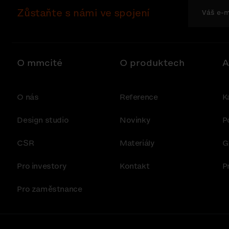
Zůstaňte s námi ve spojení
O mmcité
O produktech
A
O nás
Reference
K
Design studio
Novinky
P
CSR
Materiály
G
Pro investory
Kontakt
P
Pro zaměstnance