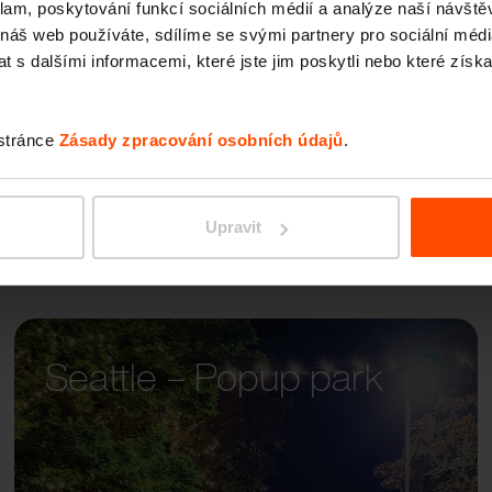
klam, poskytování funkcí sociálních médií a analýze naší návšt
WOOD
 náš web používáte, sdílíme se svými partnery pro sociální média
 s dalšími informacemi, které jste jim poskytli nebo které získa
 stránce
Zásady zpracování osobních údajů
.
Upravit
Seattle – Popup park