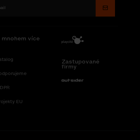
Odeslat
 mnohem více
atalog
Zastupované
firmy
odporujeme
Out-Sider
DPR
rojekty EU