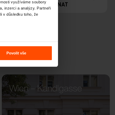
ěvnosti využíváme soubory
Y
DONAT
, inzerci a analýzy. Partneři
li v důsledku toho, že
Povolit vše
Wien – Kandlgasse