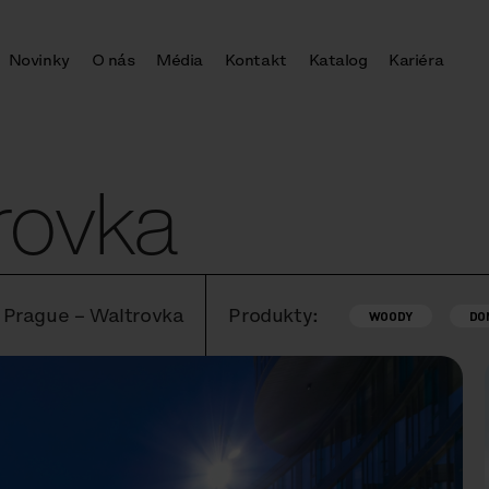
Novinky
O nás
Média
Kontakt
Katalog
Kariéra
rovka
, Prague – Waltrovka
Produkty:
WOODY
DO