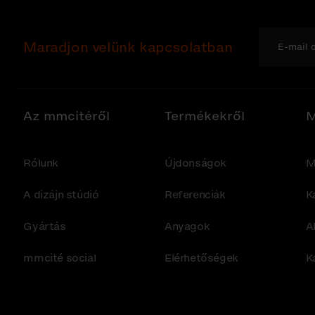
Maradjon velünk kapcsolatban
Az mmcitéről
Termékekről
M
Rólunk
Újdonságok
M
A dizájn stúdió
Referenciák
K
Gyártás
Anyagok
A
mmcité social
Elérhetőségek
K