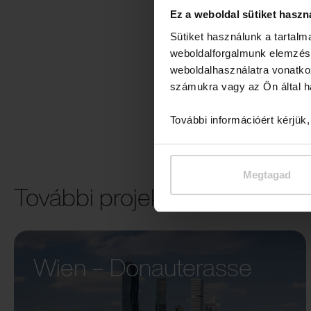
Ez a weboldal sütiket haszn
Sütiket használunk a tartal
weboldalforgalmunk elemzésé
weboldalhasználatra vonatko
számukra vagy az Ön által ha
További információért kérjük
Megtagad
További projektek
Wien – Donauterasse