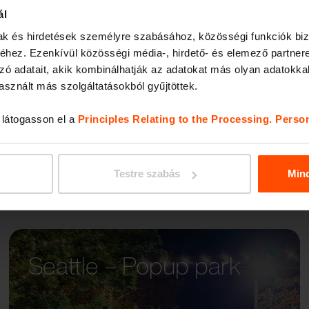
ál
mak és hirdetések személyre szabásához, közösségi funkciók biz
WOOD
hez. Ezenkívül közösségi média-, hirdető- és elemező partner
zó adatait, akik kombinálhatják az adatokat más olyan adatokka
sznált más szolgáltatásokból gyűjtöttek.
, látogasson el a
Principles Relating to the Processing. Perso
Testre szabás
Min
Seattle – Popup park