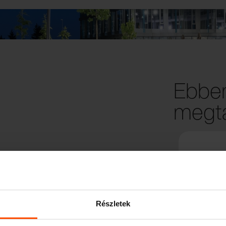
Ebben
megta
Részletek