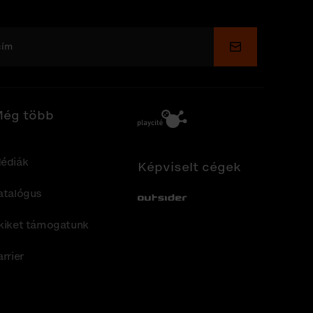
Küldés
ég több
édiák
Képviselt cégek
atalógus
Out-Sider
kiket támogatunk
arrier