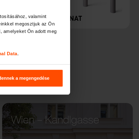
tosításához, valamint
Y
DONAT
einkkel megosztjuk az Ön
l, amelyeket Ön adott meg
nal Data
.
dennek a megengedése
Wien – Kandlgasse