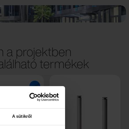
 a projektben
lálható termékek
A sütikről