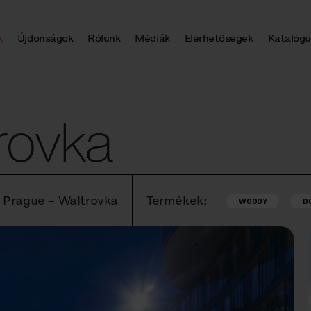
k
Újdonságok
Rólunk
Médiák
Elérhetőségek
Katalógu
rovka
, Prague – Waltrovka
Termékek:
WOODY
D