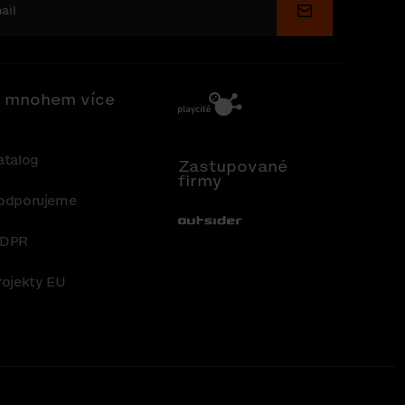
Odeslat
 mnohem více
atalog
Zastupované
firmy
odporujeme
Out-Sider
DPR
rojekty EU