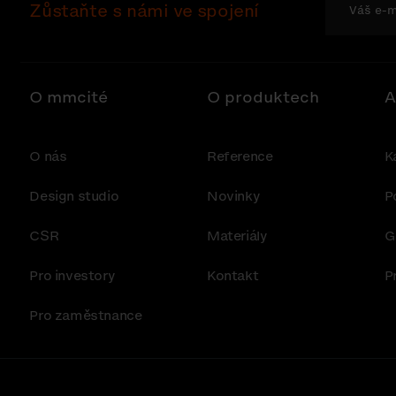
Zůstaňte s námi ve spojení
O mmcité
O produktech
A
O nás
Reference
K
Design studio
Novinky
P
CSR
Materiály
G
Pro investory
Kontakt
P
Pro zaměstnance