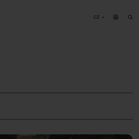
CZ
Hle