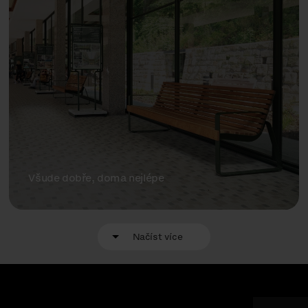
Všude dobře, doma nejlépe
Načíst více