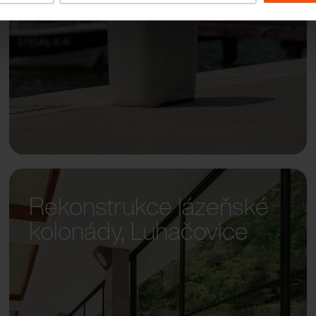
Rekonstrukce lázeňské
kolonády, Luhačovice