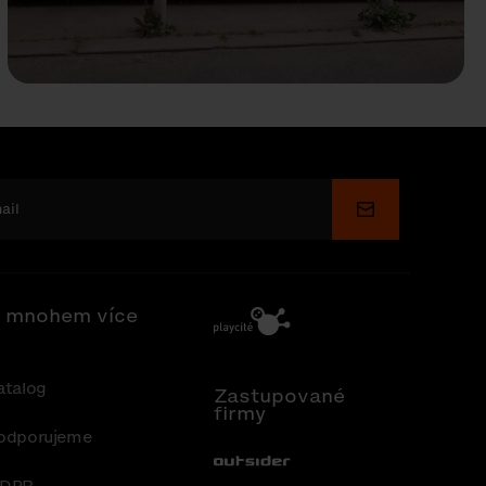
Odeslat
 mnohem více
atalog
Zastupované
firmy
odporujeme
Out-Sider
DPR