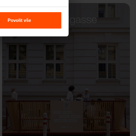
Wien – Kandlgasse
Povolit vše