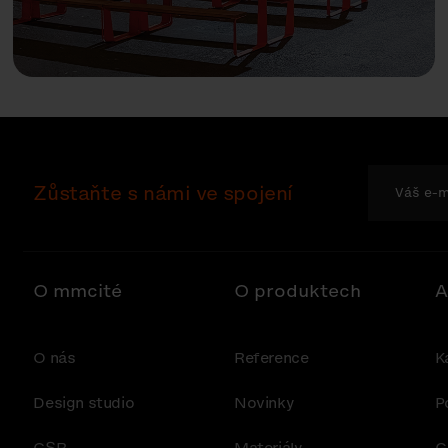
Zůstaňte s námi ve spojení
O mmcité
O produktech
A
O nás
Reference
K
Design studio
Novinky
P
CSR
Materiály
G