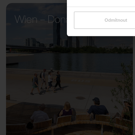
Wien – Donauterasse
Odmítnout