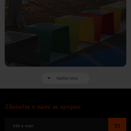
Načíst více
Zůstaňte s námi ve spojení
Odesl