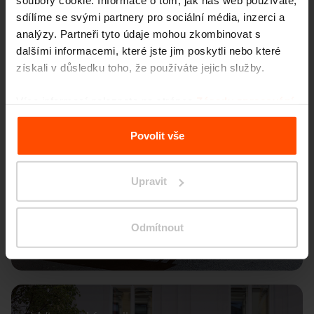
soubory cookie. Informace o tom, jak náš web používáte,
sdílíme se svými partnery pro sociální média, inzerci a
analýzy. Partneři tyto údaje mohou zkombinovat s
dalšími informacemi, které jste jim poskytli nebo které
získali v důsledku toho, že používáte jejich služby.
Více informací naleznete na stránce
Zásady zpracování
osobních údajů
.
Povolit vše
Upravit
Odmítnout