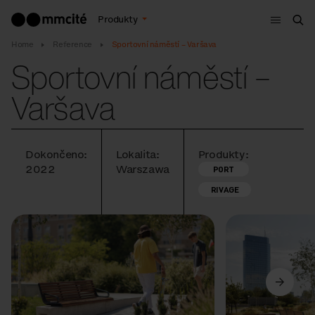
Menu
Produkty
Hle
Home
Reference
Sportovní náměstí – Varšava
Sportovní náměstí –
Varšava
Dokončeno:
Lokalita:
Produkty:
2022
Warszawa
PORT
RIVAGE