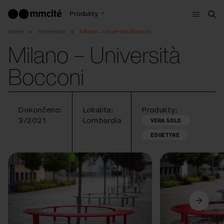
Menu
Produkty
Hle
Home
Reference
Milano – Università Bocconi
Milano – Università
Bocconi
Dokončeno:
Lokalita:
Produkty:
3/2021
Lombardia
VERA SOLO
EDGETYRE