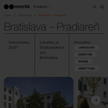
Menu
Produkty
Hle
Home
Reference
Bratislava – Pradiareň
Bratislava – Pradiareň
Dokončeno:
Lokalita: ul.
Produkty:
2021
Svätoplukova
LANDSCAPE
2A,
EDGETYRE
Bratislava
RIVAGE
ARBOTTURA