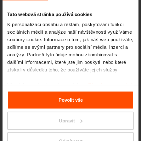
Tato webová stránka používá cookies
K personalizaci obsahu a reklam, poskytování funkcí
sociálních médií a analýze naší návštěvnosti využíváme
soubory cookie. Informace o tom, jak náš web používáte,
sdílíme se svými partnery pro sociální média, inzerci a
Seattle – Popup park
analýzy. Partneři tyto údaje mohou zkombinovat s
dalšími informacemi, které jste jim poskytli nebo které
získali v důsledku toho, že používáte jejich služby.
Více informací naleznete na stránce
Zásady zpracování
osobních údajů
.
Povolit vše
Upravit