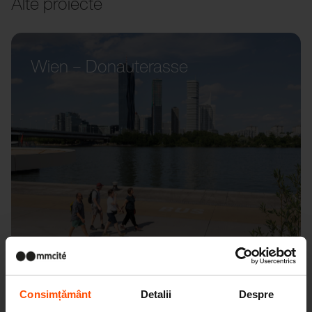
Alte proiecte
Wien – Donauterasse
Consimțământ
Detalii
Despre