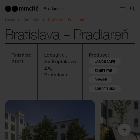
Meniu
Produse
Cau
Home
Referințe
Bratislava – Pradiareň
Bratislava – Pradiareň
Finished:
Locații: ul.
Produse:
2021
Svätoplukova
LANDSCAPE
2A,
EDGETYRE
Bratislava
RIVAGE
ARBOTTURA