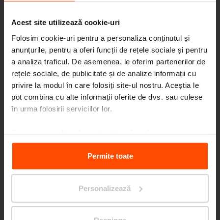
Acest site utilizează cookie-uri
Folosim cookie-uri pentru a personaliza conținutul și
anunțurile, pentru a oferi funcții de rețele sociale și pentru
a analiza traficul. De asemenea, le oferim partenerilor de
rețele sociale, de publicitate și de analize informații cu
Seattle – Popup park
privire la modul în care folosiți site-ul nostru. Aceștia le
pot combina cu alte informații oferite de dvs. sau culese
în urma folosirii serviciilor lor.
Pentru mai multe informații, vă rugăm să
vizitați
Principles Relating to the Processing Personal
Data.
Permite toate
Personalizează