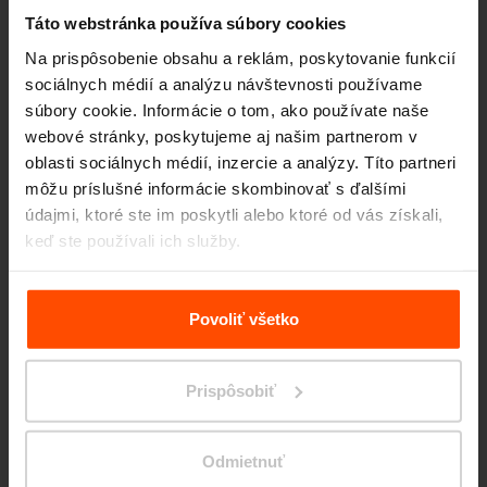
Táto webstránka používa súbory cookies
Na prispôsobenie obsahu a reklám, poskytovanie funkcií
sociálnych médií a analýzu návštevnosti používame
súbory cookie. Informácie o tom, ako používate naše
webové stránky, poskytujeme aj našim partnerom v
oblasti sociálnych médií, inzercie a analýzy. Títo partneri
Seattle – Popup park
môžu príslušné informácie skombinovať s ďalšími
údajmi, ktoré ste im poskytli alebo ktoré od vás získali,
keď ste používali ich služby.
Viac informácií nájdete na stránke
Zásady zpracování
osobních údajů
.
Povoliť všetko
Prispôsobiť
Odmietnuť