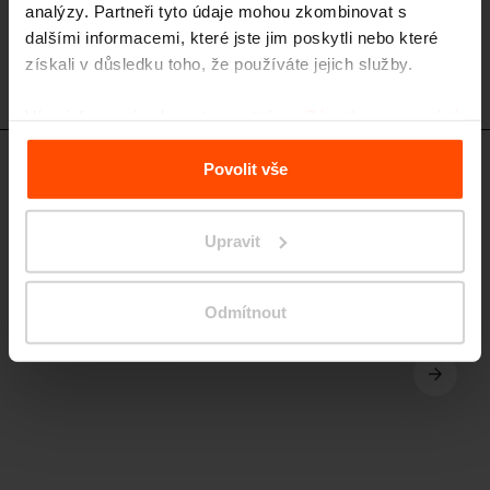
analýzy. Partneři tyto údaje mohou zkombinovat s
dalšími informacemi, které jste jim poskytli nebo které
získali v důsledku toho, že používáte jejich služby.
Více informací naleznete na stránce
Zásady zpracování
osobních údajů
.
Povolit vše
ART326 - ART366 - ART376
Ochranná mříž ke stromům
ocelová konstrukce, nosnost 3,5t
Upravit
Odmítnout