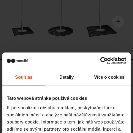
ART325 - ART365 - ART375
Souhlas
Detaily
Více o cookies
Ochranná mříž ke stromům
ocelová konstrukce, obsahuje ochrannou mříž se šesti pruty; nosnost
3,5t
Tato webová stránka používá cookies
K personalizaci obsahu a reklam, poskytování funkcí
sociálních médií a analýze naší návštěvnosti využíváme
soubory cookie. Informace o tom, jak náš web používáte,
sdílíme se svými partnery pro sociální média, inzerci a