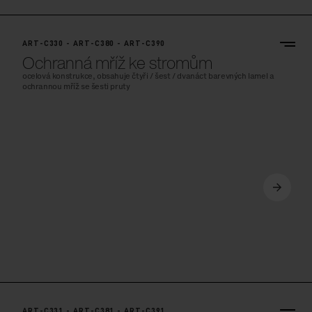
ART-C330 - ART-C380 - ART-C390
Ochranná mříž ke stromům
ocelová konstrukce, obsahuje čtyři / šest / dvanáct barevných lamel a
ochrannou mříž se šesti pruty
ART-C331 - ART-C381 - ART-C391