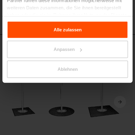
Partner führen diese Informationen möglicherweise mit
weiteren Daten zusammen, die Sie ihnen bereitgestellt
haben oder die sie im Rahmen Ihrer Nutzung der Dienste
gesammelt haben.
Alle zulassen
Für weitere Informationen besuchen Sie bitte Principles
Relating to the Processing Personal Data.
ART326 - ART366 - ART376
Anpassen
Baumschutzrost
Stahlkonstruktion, enthält 6 Stück farbige Lamellen; Tragfähigkeit 3,5t
Ablehnen