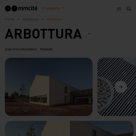
Menu
Produkte
Suc
Home
Baumrost
Arbottura
ARBOTTURA
Zum Herunterladen
Modelle
Vorige
Weiter