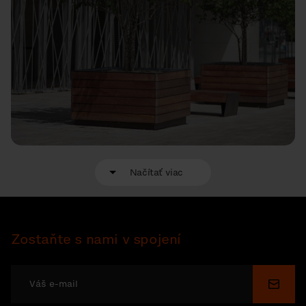
Načítať viac
Zostaňte s nami v spojení
Odosl