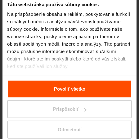
Táto webstránka používa súbory cookies
Na prispôsobenie obsahu a reklám, poskytovanie funkcií
sociálnych médií a analýzu návštevnosti používame
súbory cookie. Informácie o tom, ako používate naše
webové stránky, poskytujeme aj našim partnerom v
oblasti sociálnych médií, inzercie a analýzy. Títo partneri
môžu príslušné informácie skombinovať s ďalšími
údajmi, ktoré ste im poskytli alebo ktoré od vás získali,
keď ste používali ich služby.
Viac informácií nájdete na stránke
Zásady zpracování
osobních údajů
.
Povoliť všetko
Prispôsobiť
Városliget – Néprajzi Múzeum
Odmietnuť