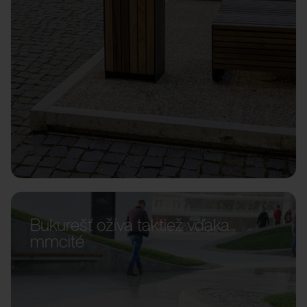
Bukurešť ožíva taktiež vďaka
mmcité