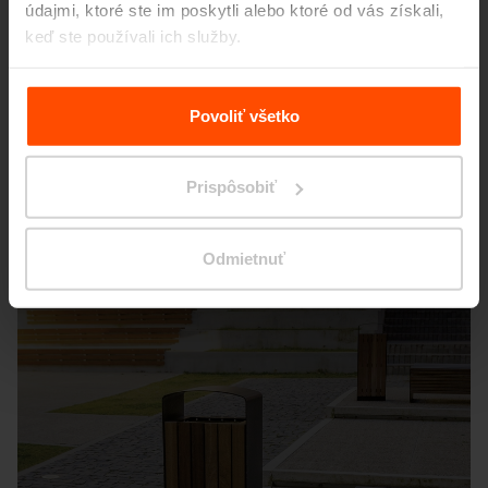
údajmi, ktoré ste im poskytli alebo ktoré od vás získali,
keď ste používali ich služby.
Viac informácií nájdete na stránke
Zásady zpracování
osobních údajů
.
Povoliť všetko
Prispôsobiť
Odmietnuť
Râșnov