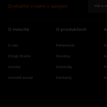
Zostaňte s nami v spojení
O mmcité
O produktoch
A
O nás
Referencie
M
Dizajn štúdio
Novinky
K
Výroba
Materiály
P
mmcité social
Kontakty
K