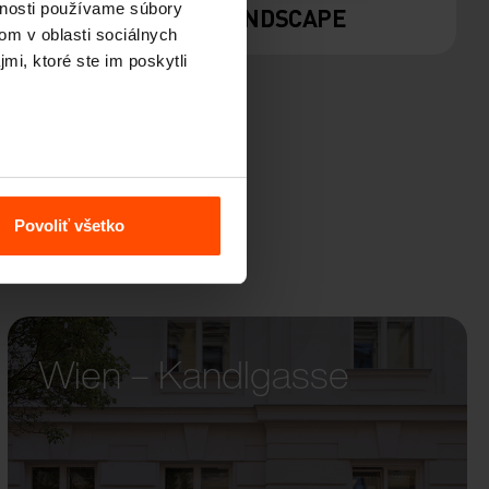
vnosti používame súbory
LANDSCAPE
om v oblasti sociálnych
mi, ktoré ste im poskytli
Povoliť všetko
Wien – Kandlgasse