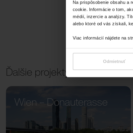
Na prispôsobenie obsahu a r
cookie. Informácie o tom, ak
médií, inzercie a analýzy. Tí
alebo ktoré od vás získali, ke
Viac informácií nájdete na s
Odmietnuť
Ďalšie projekty
Wien – Donauterasse