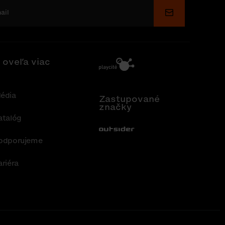
Odoslať
 oveľa viac
édia
Zastupované
značky
atalóg
Out-Sider
odporujeme
ariéra