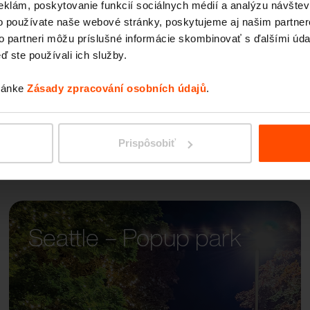
eklám, poskytovanie funkcií sociálnych médií a analýzu návšte
PRAX
o používate naše webové stránky, poskytujeme aj našim partner
to partneri môžu príslušné informácie skombinovať s ďalšími údaj
ď ste používali ich služby.
tránke
Zásady zpracování osobních údajů
.
Prispôsobiť
Seattle – Popup park