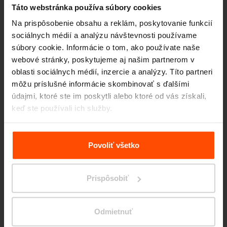
Táto webstránka používa súbory cookies
Na prispôsobenie obsahu a reklám, poskytovanie funkcií
sociálnych médií a analýzu návštevnosti používame
súbory cookie. Informácie o tom, ako používate naše
webové stránky, poskytujeme aj našim partnerom v
oblasti sociálnych médií, inzercie a analýzy. Títo partneri
môžu príslušné informácie skombinovať s ďalšími
údajmi, ktoré ste im poskytli alebo ktoré od vás získali,
keď ste používali ich služby.
Viac informácií nájdete na stránke
Zásady zpracování
osobních údajů
.
Povoliť všetko
Prispôsobiť
Las Palmas de Gran Canaria
Odmietnuť