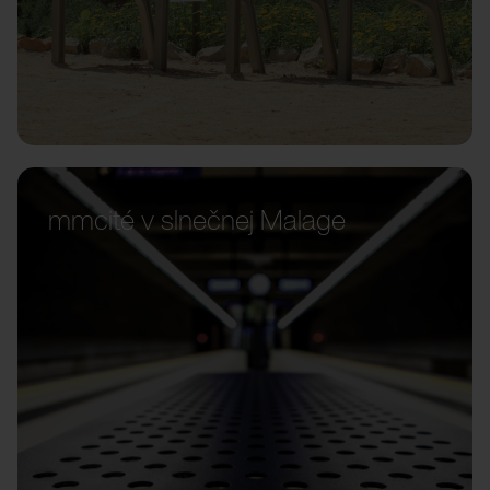
mmcité v slnečnej Malage