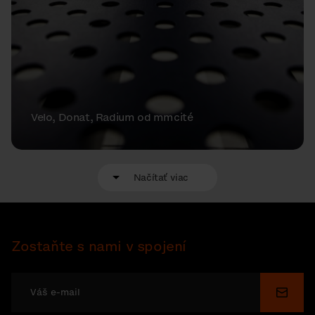
Velo, Donat, Radium od mmcité
Načítať viac
Zostaňte s nami v spojení
Odosl