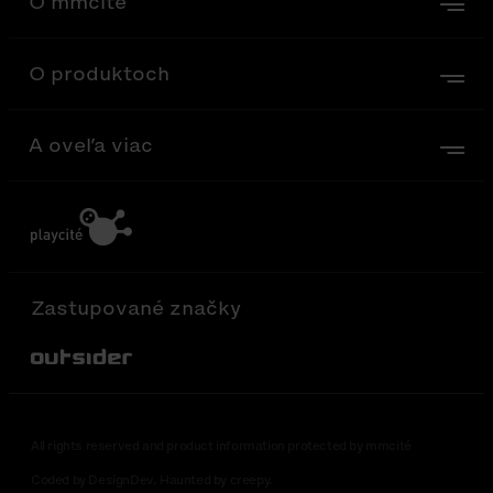
O mmcité
O produktoch
A oveľa viac
Zastupované značky
Out-Sider
All rights reserved and product information protected by mmcité
Coded by DesignDev. Haunted by creepy.