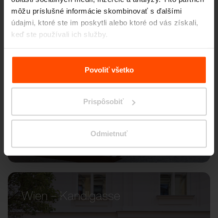
môžu príslušné informácie skombinovať s ďalšími
údajmi, ktoré ste im poskytli alebo ktoré od vás získali,
keď ste používali ich služby.
Viac informácií nájdete na stránke
Zásady zpracování
osobních údajů
.
Povoliť všetko
Prispôsobiť
Odmietnuť
Wien – Kandlgasse