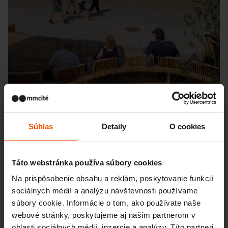
Súhlas
Detaily
O cookies
Seattle – Popup park
Táto webstránka používa súbory cookies
Na prispôsobenie obsahu a reklám, poskytovanie funkcií
sociálnych médií a analýzu návštevnosti používame
súbory cookie. Informácie o tom, ako používate naše
webové stránky, poskytujeme aj našim partnerom v
oblasti sociálnych médií, inzercie a analýzy. Títo partneri