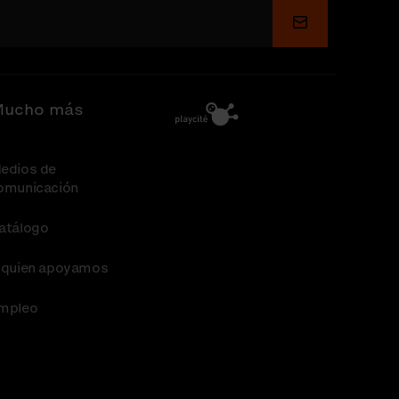
Enviar
ucho más
edios de
omunicación
atálogo
 quien apoyamos
mpleo