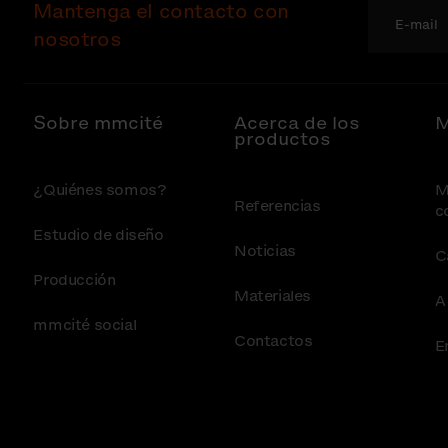
Mantenga el contacto con
nosotros
Sobre mmcité
Acerca de los
M
productos
¿Quiénes somos?
M
Referencias
c
Estudio de diseño
Noticias
C
Producción
Materiales
A
mmcité social
Contactos
E