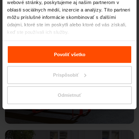
webové stránky, poskytujeme aj našim partnerom v
oblasti sociálnych médií, inzercie a analýzy. Títo partneri
môžu príslušné informácie skombinovať s ďalšími
údajmi, ktoré ste im poskytli alebo ktoré od vás získali,
keď ste používali ich služby.
Viac informácií nájdete na stránke
Zásady zpracování
osobních údajů
.
Povoliť všetko
Prispôsobiť
Odmietnuť