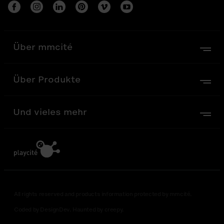
Über mmcité
Über Produkte
Und vieles mehr
All rights reserved and products information protected by mmcité.
Coded by DesignDev. Haunted by creepy.