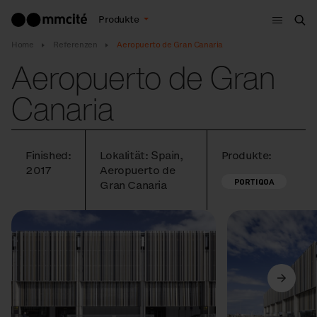
Menu
Produkte
Suc
Home
Referenzen
Aeropuerto de Gran Canaria
Aeropuerto de Gran
Canaria
Finished:
Lokalität: Spain,
Produkte:
2017
Aeropuerto de
PORTIQOA
Gran Canaria
Vorige
Weiter