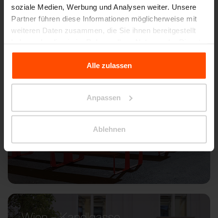
soziale Medien, Werbung und Analysen weiter. Unsere
Partner führen diese Informationen möglicherweise mit
weiteren Daten zusammen, die Sie ihnen bereitgestellt
haben oder die sie im Rahmen Ihrer Nutzung der Dienste
gesammelt haben.
Alle zulassen
Für weitere Informationen besuchen Sie bitte Principles
Relating to the Processing Personal Data.
Anpassen
Ablehnen
Wien – Kandlgasse