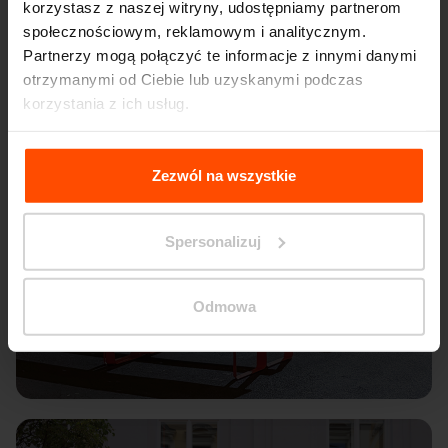
korzystasz z naszej witryny, udostępniamy partnerom
społecznościowym, reklamowym i analitycznym.
Partnerzy mogą połączyć te informacje z innymi danymi
otrzymanymi od Ciebie lub uzyskanymi podczas
korzystania z ich usług.
Więcej informacji można znaleźć na stronie
Principles
Relating to the Processing Personal Data
.
Zezwól na wszystkie
Spersonalizuj
Odmowa