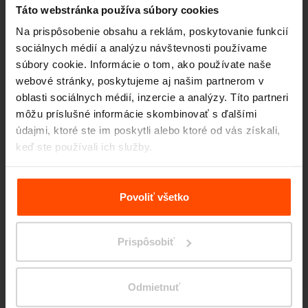
Táto webstránka používa súbory cookies
Na prispôsobenie obsahu a reklám, poskytovanie funkcií
sociálnych médií a analýzu návštevnosti používame
súbory cookie. Informácie o tom, ako používate naše
webové stránky, poskytujeme aj našim partnerom v
oblasti sociálnych médií, inzercie a analýzy. Títo partneri
môžu príslušné informácie skombinovať s ďalšími
údajmi, ktoré ste im poskytli alebo ktoré od vás získali,
keď ste používali ich služby.
Viac informácií nájdete na stránke
Zásady zpracování
osobních údajů
.
Povoliť všetko
Prispôsobiť
Wien – Danube Flats
Odmietnuť