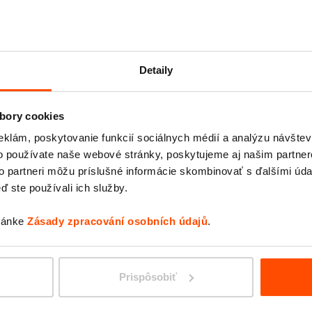
Detaily
NY – Bushwick Housing
bory cookies
Development for
eklám, poskytovanie funkcií sociálnych médií a analýzu návšte
NYCHA
o používate naše webové stránky, poskytujeme aj našim partner
to partneri môžu príslušné informácie skombinovať s ďalšími údaj
ď ste používali ich služby.
tránke
Zásady zpracování osobních údajů
.
Prispôsobiť