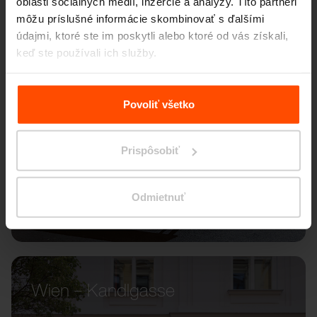
oblasti sociálnych médií, inzercie a analýzy. Títo partneri
môžu príslušné informácie skombinovať s ďalšími
údajmi, ktoré ste im poskytli alebo ktoré od vás získali,
keď ste používali ich služby.
Viac informácií nájdete na stránke
Zásady zpracování
osobních údajů
.
Povoliť všetko
Prispôsobiť
Odmietnuť
Wien – Kandlgasse