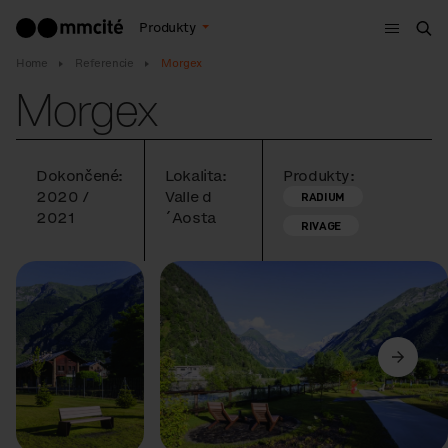
Menu
Produkty
Vyh
Home
Referencie
Morgex
Morgex
Dokončené:
Lokalita:
Produkty:
2020 /
Valle d
RADIUM
2021
´Aosta
RIVAGE
Predchádzajúci
Ďalší