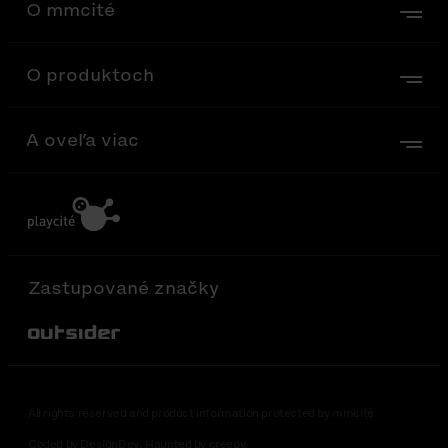
O mmcité
O produktoch
A oveľa viac
Zastupované značky
Out-Sider
All rights reserved and product information protected by mmcité
Coded by DesignDev. Haunted by creepy.