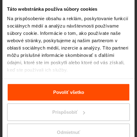
Táto webstránka používa súbory cookies
Na prispôsobenie obsahu a reklám, poskytovanie funkcií
sociálnych médií a analýzu návštevnosti používame
súbory cookie. Informácie o tom, ako používate naše
webové stránky, poskytujeme aj našim partnerom v
oblasti sociálnych médií, inzercie a analýzy. Títo partneri
Seattle – Popup park
môžu príslušné informácie skombinovať s ďalšími
údajmi, ktoré ste im poskytli alebo ktoré od vás získali,
keď ste používali ich služby.
Viac informácií nájdete na stránke
Zásady zpracování
osobních údajů
.
Povoliť všetko
Prispôsobiť
Odmietnuť