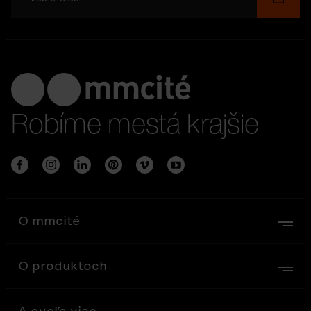
Robíme mestá krajšie
O mmcité
O produktoch
A oveľa viac