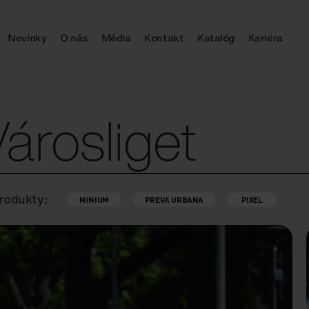
Novinky
O nás
Média
Kontakt
Katalóg
Kariéra
árosliget
rodukty:
MINIUM
PREVA URBANA
PIXEL