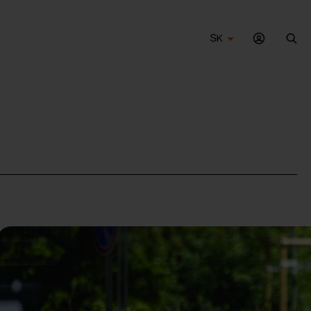
SK
Vyh