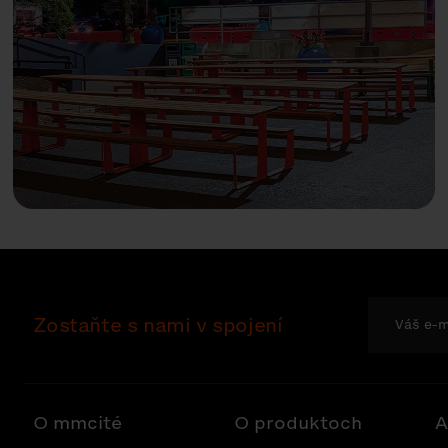
Zostaňte s nami v spojení
O mmcité
O produktoch
A