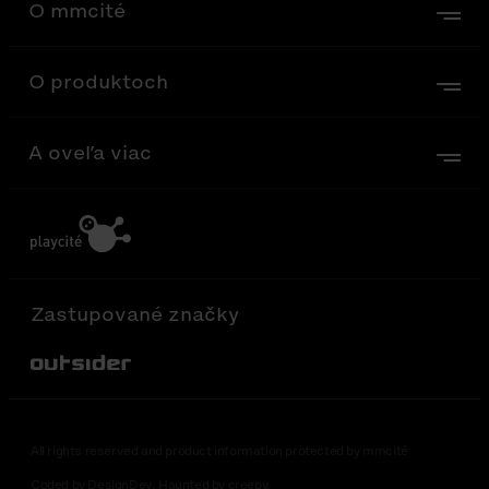
O mmcité
O produktoch
A oveľa viac
Zastupované značky
Out-Sider
All rights reserved and product information protected by mmcité
Coded by DesignDev. Haunted by creepy.