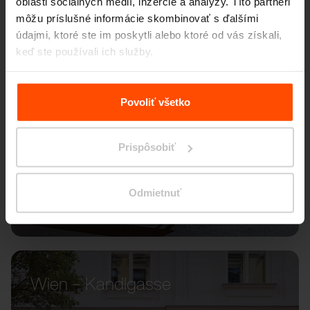
oblasti sociálnych médií, inzercie a analýzy. Títo partneri
môžu príslušné informácie skombinovať s ďalšími
údajmi, ktoré ste im poskytli alebo ktoré od vás získali,
keď ste používali ich služby.
Viac informácií nájdete na stránke
Zásady zpracování
osobních údajů
.
Povoliť všetko
Prispôsobiť
Odmietnuť
Wien – Kandlgasse