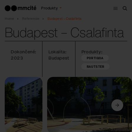
Menu
Produkty
Vyh
Home
Referencie
Budapest – Csalafinta
Budapest – Csalafinta
Dokončené:
Lokalita:
Produkty:
2023
Budapest
PORTIQOA
RAUTSTER
Predchádzajúci
Ďalší