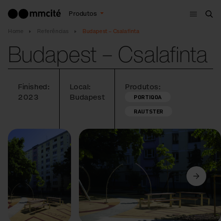
Menu
Produtos
Bus
Home
Referências
Budapest – Csalafinta
Budapest – Csalafinta
Finished:
Local:
Produtos:
2023
Budapest
PORTIQOA
RAUTSTER
Anterior
Seguinte