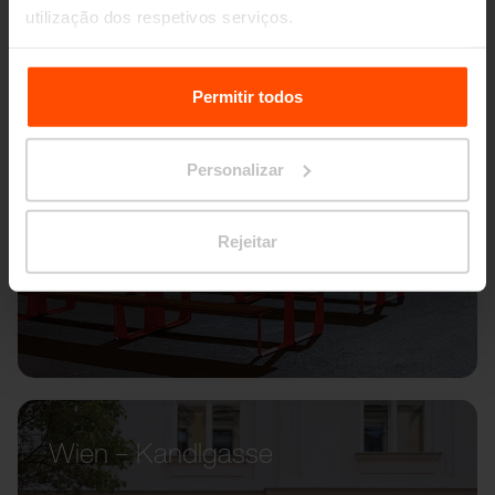
utilização dos respetivos serviços.
Para mais informações, por favor visite
Principles
Relating to the Processing Personal Data.
Permitir todos
Personalizar
Rejeitar
Wien – Kandlgasse