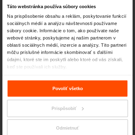
Táto webstránka používa súbory cookies
Na prispôsobenie obsahu a reklám, poskytovanie funkcií
sociálnych médií a analýzu návštevnosti používame
súbory cookie. Informácie o tom, ako používate naše
webové stránky, poskytujeme aj našim partnerom v
oblasti sociálnych médií, inzercie a analýzy. Títo partneri
Seattle – Popup park
môžu príslušné informácie skombinovať s ďalšími
údajmi, ktoré ste im poskytli alebo ktoré od vás získali,
keď ste používali ich služby.
Viac informácií nájdete na stránke
Zásady zpracování
osobních údajů
.
Povoliť všetko
Prispôsobiť
Odmietnuť