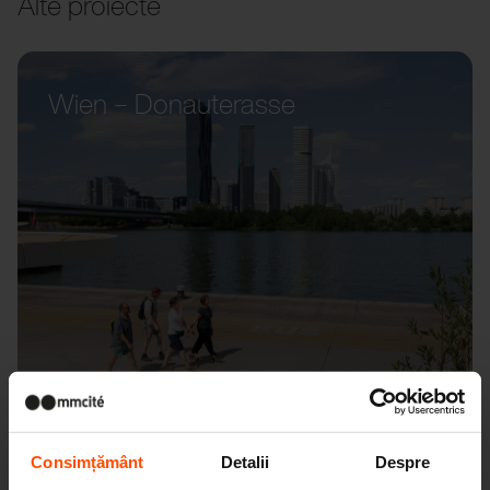
Alte proiecte
Wien – Donauterasse
Consimțământ
Detalii
Despre