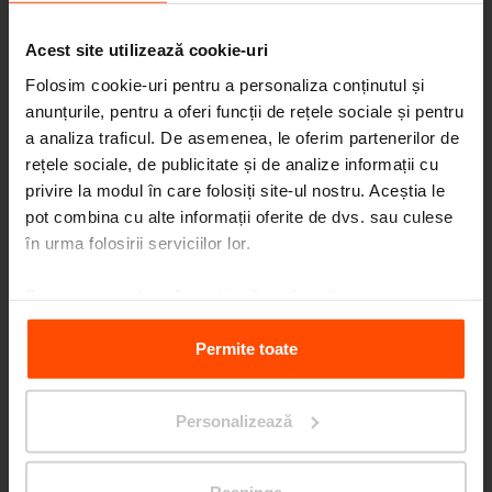
Acest site utilizează cookie-uri
Folosim cookie-uri pentru a personaliza conținutul și
anunțurile, pentru a oferi funcții de rețele sociale și pentru
a analiza traficul. De asemenea, le oferim partenerilor de
rețele sociale, de publicitate și de analize informații cu
Seattle – Popup park
privire la modul în care folosiți site-ul nostru. Aceștia le
pot combina cu alte informații oferite de dvs. sau culese
în urma folosirii serviciilor lor.
Pentru mai multe informații, vă rugăm să
vizitați
Principles Relating to the Processing Personal
Data.
Permite toate
Personalizează