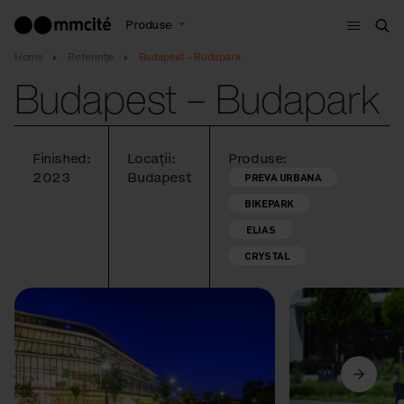
Meniu
Produse
Cau
Home
Referințe
Budapest – Budapark
Budapest – Budapark
Finished:
Locații:
Produse:
2023
Budapest
PREVA URBANA
BIKEPARK
ELIAS
CRYSTAL