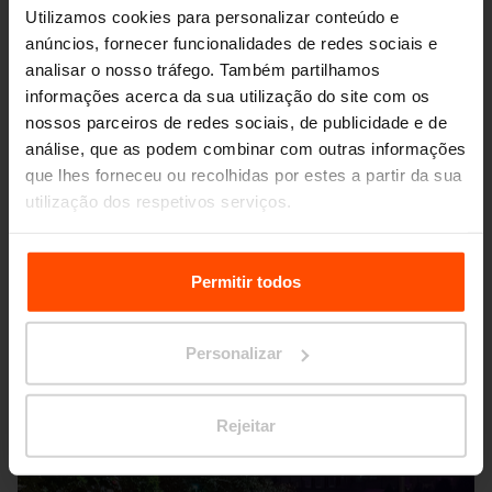
Utilizamos cookies para personalizar conteúdo e
anúncios, fornecer funcionalidades de redes sociais e
analisar o nosso tráfego. Também partilhamos
informações acerca da sua utilização do site com os
nossos parceiros de redes sociais, de publicidade e de
análise, que as podem combinar com outras informações
que lhes forneceu ou recolhidas por estes a partir da sua
utilização dos respetivos serviços.
Seattle – Popup park
Para mais informações, por favor visite
Principles
Relating to the Processing Personal Data.
Permitir todos
Personalizar
Rejeitar