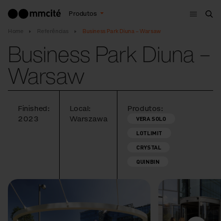
Menu
Produtos
Bus
Home
Referências
Business Park Diuna – Warsaw
Business Park Diuna –
Warsaw
Finished:
Local:
Produtos:
2023
Warszawa
VERA SOLO
LOTLIMIT
CRYSTAL
QUINBIN